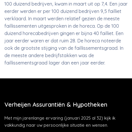
100 duizend bedrijven, kwam in maart uit op 7,4. Een jaar
eerder werden er per 100 duizend bedrijven 9,5 failliet
verklaard. In maart werden relatief gezien de meeste
faillissementen uitgesproken in de horeca. Op de 100
duizend horecabedrijven gingen er bijna 40 failliet. Een
jaar eerder waren er dat ruim 28. De horeca noteerde
ook de grootste stijging van de faillissementsgraad. In
de meeste andere bedrijfstakken was de
faillissementsgraad lager dan een jaar eerder.
Verheijen Assurantiën & Hypotheken
Met mijn jarenlange ervaring (januari 2025 al 32) kijk ik
vakkundig naar uw persoonlijke situatie en wensen.