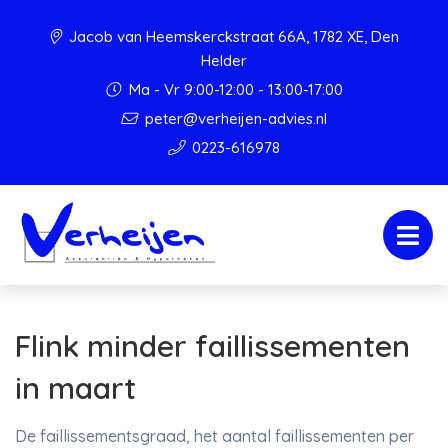
Jacob van Heemskerckstraat 66A, 1782 XE, Den
Helder
Ma - Vr 9:00-12:00 - 13:00-17:00
peter@verheijen-advies.nl
0223-616978
Flink minder faillissementen
in maart
De faillissementsgraad, het aantal faillissementen per