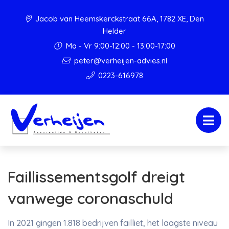
Jacob van Heemskerckstraat 66A, 1782 XE, Den
Helder
Ma - Vr 9:00-12:00 - 13:00-17:00
peter@verheijen-advies.nl
0223-616978
Faillissementsgolf dreigt
vanwege coronaschuld
In 2021 gingen 1.818 bedrijven failliet, het laagste niveau