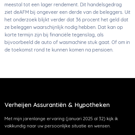
meestal tot een lager rendement. Dit handelsgedrag
ziet deAFM bij ongeveer een derde van de beleggers. Uit
het onderzoek blijkt verder dat 36 procent het geld dat
ze beleggen waarschijnlijk nodig hebben. Dat kan op
korte termijn zijn bij financiële tegenslag, als
bijvoorbeeld de auto of wasmachine stuk gaat. Of om in
de toekomst rond te kunnen komen na pensioen.
Verheijen Assurantiën & Hypotheken
Met mijn jarenlange ervaring (januari 2025 al 32) kijk ik
vakkundig naar uw persoonlijke situatie en wensen.