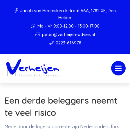
Jacob van Heemskerckstraat 66A, 1782 XE, Den
Helder
Ma - Vr 9:00-12:00 - 13:00-17:00
peter@verheijen-advies.nl
0223-616978
Een derde beleggers neemt
te veel risico
Mede door de lage spaarrente zijn Nederlanders fors