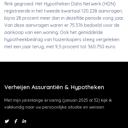
flink gegroeid. Het Hypotheken Data Netwerk (HDN)
registreerde in het tweede kwartaal 120.228 aanvragen,
bijna 28 procent meer dan in dezelfde periode vorig jaar.
Van deze aanvragen waren er 75.376 bedoeld voor de
aankoop van een woning. Ook het gemiddelde
hypotheekbedrag van huizenkopers steeg vergeleken
met een jaar terug, met 9,5 procent tot 360.750 euro.
Verheijen Assurantiën & Hypotheken
Met mijn jarenlange ervaring (januari 2025 al 32) kijk ik
vakkundig naar uw persoonlijke situatie en wensen.