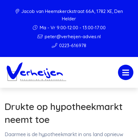
Jacob van Heemskerckstraat 66A, 1782 XE, Den
Helder
Ma - Vr 9:00-12:00 - 13:00-17:00
peter@verheijen-advies.nl
0223-616978
Drukte op hypotheekmarkt
neemt toe
Daarmee is de hypotheekmarkt in ons land opnieuw