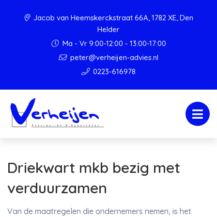
Jacob van Heemskerckstraat 66A, 1782 XE, Den
Helder
Ma - Vr 9:00-12:00 - 13:00-17:00
peter@verheijen-advies.nl
0223-616978
Driekwart mkb bezig met
verduurzamen
Van de maatregelen die ondernemers nemen, is het