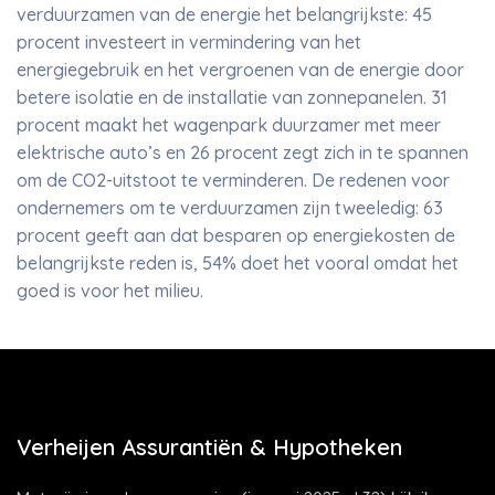
verduurzamen van de energie het belangrijkste: 45
procent investeert in vermindering van het
energiegebruik en het vergroenen van de energie door
betere isolatie en de installatie van zonnepanelen. 31
procent maakt het wagenpark duurzamer met meer
elektrische auto’s en 26 procent zegt zich in te spannen
om de CO2-uitstoot te verminderen. De redenen voor
ondernemers om te verduurzamen zijn tweeledig: 63
procent geeft aan dat besparen op energiekosten de
belangrijkste reden is, 54% doet het vooral omdat het
goed is voor het milieu.
Verheijen Assurantiën & Hypotheken