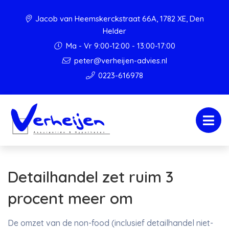
Jacob van Heemskerckstraat 66A, 1782 XE, Den
Helder
Ma - Vr 9:00-12:00 - 13:00-17:00
peter@verheijen-advies.nl
0223-616978
Detailhandel zet ruim 3
procent meer om
De omzet van de non-food (inclusief detailhandel niet-