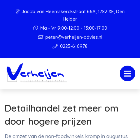
Jacob van Heemskerckstraat 66A, 1782 XE, Den
Helder
Ma - Vr 9:00-12:00 - 13:00-17:00
peter@verheijen-advies.nl
0223-616978
Detailhandel zet meer om
door hogere prijzen
De omzet van de non-foodwinkels kromp in augustus