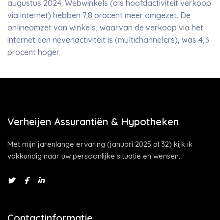
augustus 2024. Webwinkels (als hoofdactiviteit verkoop
via internet) hebben 7,8 procent meer omgezet. De
onlineomzet van winkels, waarvan de verkoop via het
internet een nevenactiviteit is (multichannelers), was 4,3
procent hoger.
Verheijen Assurantiën & Hypotheken
Met mijn jarenlange ervaring (januari 2025 al 32) kijk ik
vakkundig naar uw persoonlijke situatie en wensen.
Contactinformatie