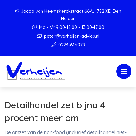
Jacob van Heemskerckstraat 66A, 1782 XE, Den
Helder
Ma - Vr 9:00-12:00 - 13:00-17:00
peter@verheijen-advies.nl
0223-616978
Detailhandel zet bijna 4
procent meer om
De omzet van de non-food (inclusief detailhandel niet-