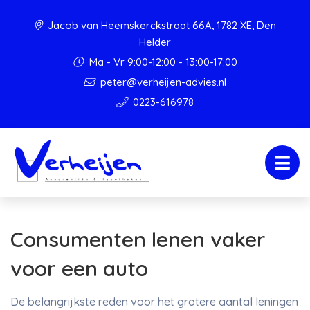
Jacob van Heemskerckstraat 66A, 1782 XE, Den
Helder
Ma - Vr 9:00-12:00 - 13:00-17:00
peter@verheijen-advies.nl
0223-616978
Consumenten lenen vaker
voor een auto
De belangrijkste reden voor het grotere aantal leningen