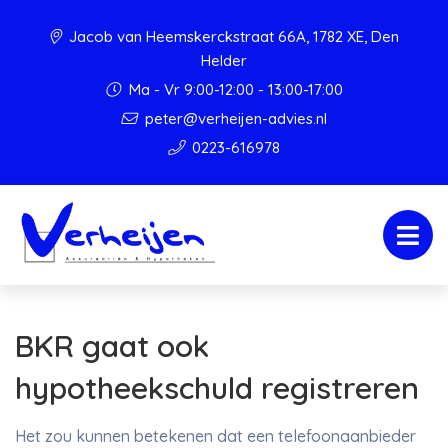
Jacob van Heemskerckstraat 66A, 1782 XE, Den
Helder
Ma - Vr 9:00-12:00 - 13:00-17:00
peter@verheijen-advies.nl
0223-616978
BKR gaat ook
hypotheekschuld registreren
Het zou kunnen betekenen dat een telefoonaanbieder