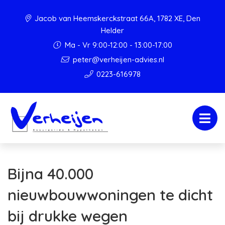
Jacob van Heemskerckstraat 66A, 1782 XE, Den
Helder
Ma - Vr 9:00-12:00 - 13:00-17:00
peter@verheijen-advies.nl
0223-616978
Bijna 40.000
nieuwbouwwoningen te dicht
bij drukke wegen