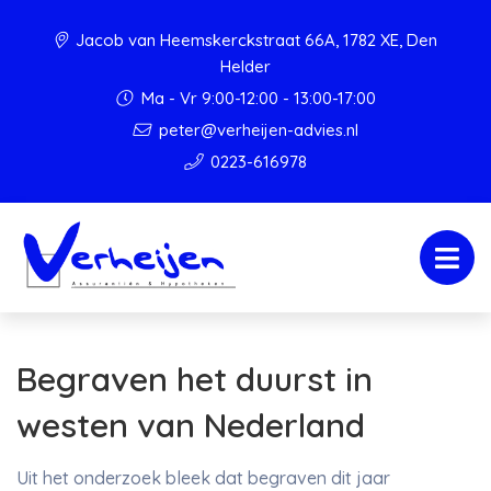
Jacob van Heemskerckstraat 66A, 1782 XE, Den
Helder
Ma - Vr 9:00-12:00 - 13:00-17:00
peter@verheijen-advies.nl
0223-616978
Begraven het duurst in
westen van Nederland
Uit het onderzoek bleek dat begraven dit jaar