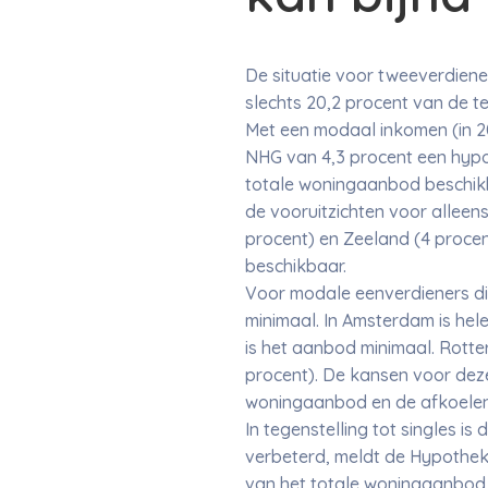
De situatie voor tweeverdiener
slechts 20,2 procent van de t
Met een modaal inkomen (in 20
NHG van 4,3 procent een hypot
totale woningaanbod beschikbaa
de vooruitzichten voor alleens
procent) en Zeeland (4 procen
beschikbaar.
Voor modale eenverdieners die
minimaal. In Amsterdam is he
is het aanbod minimaal. Rotte
procent). De kansen voor deze
woningaanbod en de afkoelend
In tegenstelling tot singles i
verbeterd, meldt de Hypothek
van het totale woningaanbod, 