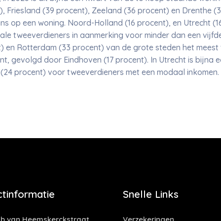
), Friesland (39 procent), Zeeland (36 procent) en Drenthe 
s op een woning. Noord-Holland (16 procent), en Utrecht (16
ale tweeverdieners in aanmerking voor minder dan een vijf
t) en Rotterdam (33 procent) van de grote steden het meest
nt, gevolgd door Eindhoven (17 procent). In Utrecht is bijna 
 (24 procent) voor tweeverdieners met een modaal inkomen
tinformatie
Snelle Links
b van Heemskerckstraat
Verzekeringen