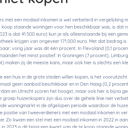
s met een modaal inkomen is wel verbeterd in vergelijking met
e koop staande woningen voor hen beschikbaar was, is dat n
23 is dat 41.500 euro) kun je als alleenstaande bij een gemi
heek krijgen van ongeveer 171.000 euro. Met dat bedrag is s
r; vorig jaar was dit één procent. In Flevoland (0,1 procent
taanden het minst positief. In Groningen (7 procent), Limburg 
t) maken zij de meeste kans, maar ook hier is slechts een kl
 een huis in de grote steden willen kopen, is het vooruitzic
lemaal geen aanbod beschikbaar en in Den Haag (0,2 procent
rdam en Utrecht scoren het hoogst, maar ook hier is bijna ge
 groep huizenkopers zijn dus over de gehele linie niet verbe
e woningmarkt in de afgelopen periode waardoor de huizenpr
s de positie van tweeverdieners met een modaal inkomen in ver
er. Zo kwam een stel met een modaal inkomen in 2022 in aan
in 2023 is dit bijna een kwart van de te koop staande wonin