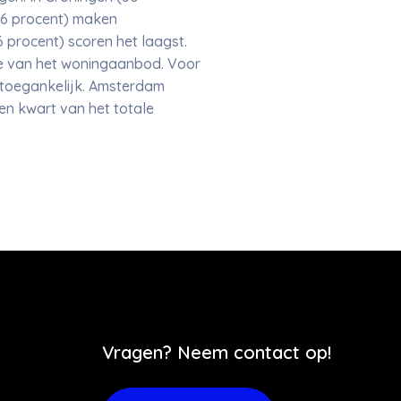
(36 procent) maken
 procent) scoren het laagst.
de van het woningaanbod. Voor
 toegankelijk. Amsterdam
een kwart van het totale
.
Vragen? Neem contact op!