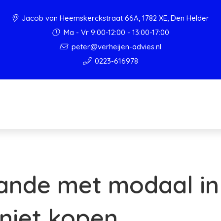
Jacob van Heemskerckstraat 66A, 1782 XE, Den Helder
Ma - Vr 9:00-12:00 - 13:00-17:00
peter@verheijen-advies.nl
0223-616978
aande met modaal i
 niet kopen