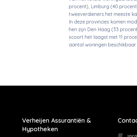
procent), Limburg (40 procent
tweeverdieners het meeste kan
In deze provincies komen mod
hen zijn Den Haag (33 procen
scoort het laagst met 11 proce
aantal woningen beschikbaar
Verheijen Assurantiën &
Contac
Hypotheken
Jaco