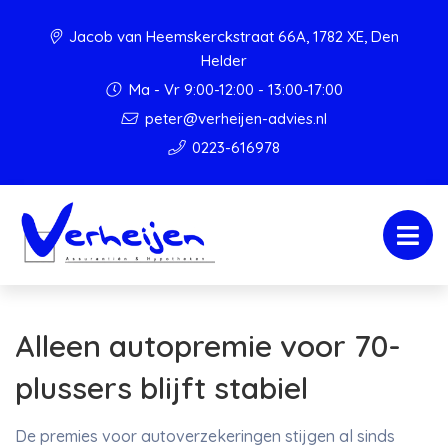
Jacob van Heemskerckstraat 66A, 1782 XE, Den
Helder
Ma - Vr 9:00-12:00 - 13:00-17:00
peter@verheijen-advies.nl
0223-616978
Alleen autopremie voor 70-
plussers blijft stabiel
De premies voor autoverzekeringen stijgen al sinds