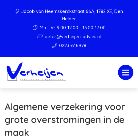
Jacob van Heemskerckstraat 66A, 1782 XE, Den
Helder
Ma - Vr 9:00-12:00 - 13:00-17:00
peter@verheijen-advies.nl
0223-616978
Algemene verzekering voor
grote overstromingen in de
maak