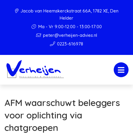
Jacob van Heemskerckstraat 66A, 1782 XE, Den
Helder
Ma - Vr 9:00-12:00 - 13:00-17:00
peter@verheijen-advies.nl
0223-616978
AFM waarschuwt beleggers
voor oplichting via
chatgroepen