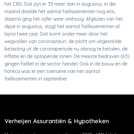
het CBS. Dat zijn er 35 meer dan in augustus. In die
maand daalde het aantal faillissementen nog iets,
daarna ging het cijfer weer omhoog. Afgezien van het
dipje in augustus, stijgt het aantal faillissementen al
bijna twee jaar. Dat komt onder meer door het
wegvallen van coronasteun, de plicht om uitgestelde
belasting uit de coronaperiode nu alsnog te betalen, de
inflatie en de oplopende lonen. De meeste bedrijven (63)
gingen failliet in de sector handel. Ook in de bouw en de
horeca was er een toename van het aantal
faillissementen in september.
Verheijen Assurantiën & Hypotheken