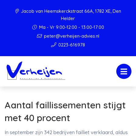
Jacob van Heemskerckstraat 66A, 1782 XE, Den
Helder
Ma - Vr 9:00-12:00 - 13:00-17:00
peter@verheijen-advies.nl
0223-616978
Aantal faillissementen stijgt
met 40 procent
In september zijn 342 bedrijven failliet verklaard, aldus